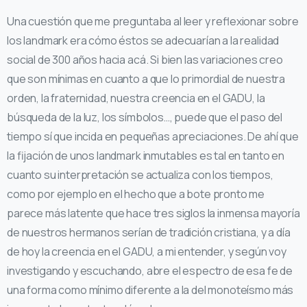
Una cuestión que me preguntaba al leer y reflexionar sobre
los landmark era cómo éstos se adecuarían a la realidad
social de 300 años hacia acá. Si bien las variaciones creo
que son mínimas en cuanto a que lo primordial de nuestra
orden, la fraternidad, nuestra creencia en el GADU, la
búsqueda de la luz, los símbolos…, puede que el paso del
tiempo sí que incida en pequeñas apreciaciones. De ahí que
la fijación de unos landmark inmutables es tal en tanto en
cuanto su interpretación se actualiza con los tiempos,
como por ejemplo en el hecho que a bote pronto me
parece más latente que hace tres siglos la inmensa mayoría
de nuestros hermanos serían de tradición cristiana, y a día
de hoy la creencia en el GADU, a mi entender, y según voy
investigando y escuchando, abre el espectro de esa fe de
una forma como mínimo diferente a la del monoteísmo más