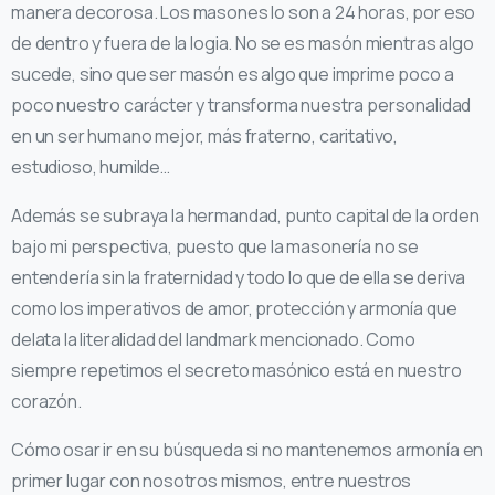
manera decorosa. Los masones lo son a 24 horas, por eso
de dentro y fuera de la logia. No se es masón mientras algo
sucede, sino que ser masón es algo que imprime poco a
poco nuestro carácter y transforma nuestra personalidad
en un ser humano mejor, más fraterno, caritativo,
estudioso, humilde…
Además se subraya la hermandad, punto capital de la orden
bajo mi perspectiva, puesto que la masonería no se
entendería sin la fraternidad y todo lo que de ella se deriva
como los imperativos de amor, protección y armonía que
delata la literalidad del landmark mencionado. Como
siempre repetimos el secreto masónico está en nuestro
corazón.
Cómo osar ir en su búsqueda si no mantenemos armonía en
primer lugar con nosotros mismos, entre nuestros