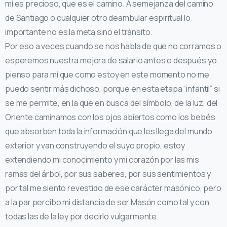
mí es precioso, que es el camino. A semejanza del camino
de Santiago o cualquier otro deambular espiritual lo
importante no es la meta sino el tránsito.
Por eso a veces cuando se nos habla de que no corramos o
esperemos nuestra mejora de salario antes o después yo
pienso para mí que como estoy en este momento no me
puedo sentir más dichoso, porque en esta etapa “infantil” si
se me permite, en la que en busca del símbolo, de la luz, del
Oriente caminamos con los ojos abiertos como los bebés
que absorben toda la información que les llega del mundo
exterior y van construyendo el suyo propio, estoy
extendiendo mi conocimiento y mi corazón por las mis
ramas del árbol, por sus saberes, por sus sentimientos y
por tal me siento revestido de ese carácter masónico, pero
a la par percibo mi distancia de ser Masón como tal y con
todas las de la ley por decirlo vulgarmente.