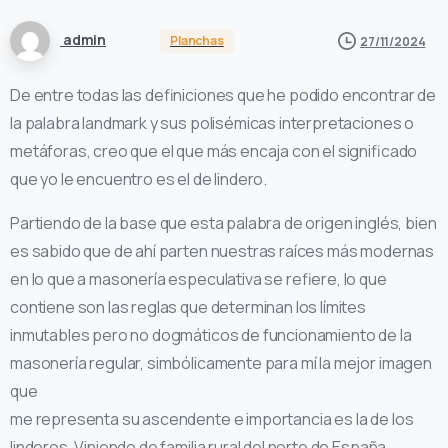
admin
Planchas
27/11/2024
De entre todas las definiciones que he podido encontrar de
la palabra landmark y sus polisémicas interpretaciones o
metáforas, creo que el que más encaja con el significado
que yo le encuentro es el de lindero.
Partiendo de la base que esta palabra de origen inglés, bien
es sabido que de ahí parten nuestras raíces más modernas
en lo que a masonería especulativa se refiere, lo que
contiene son las reglas que determinan los límites
inmutables pero no dogmáticos de funcionamiento de la
masonería regular, simbólicamente para mí la mejor imagen
que
me representa su ascendente e importancia es la de los
linderos. Viniendo de familia rural del norte de España