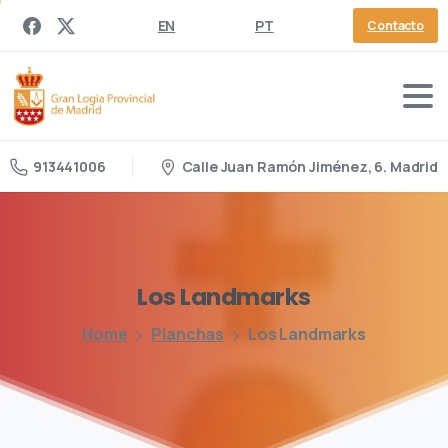
EN
PT
Contacto
Calle Juan Ramón Jiménez, 6. Madrid
913441006
Los
Landmarks
Home
Planchas
Los Landmarks