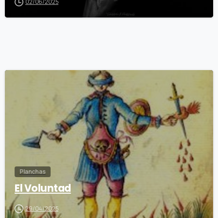
02/06/2025
1
2
Planchas
El Voluntad
29/04/2025