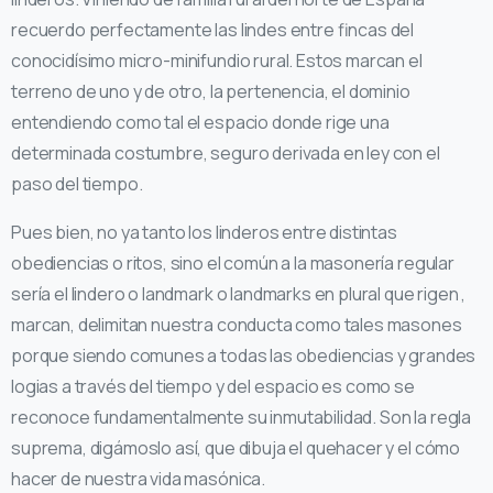
recuerdo perfectamente las lindes entre fincas del
conocidísimo micro-minifundio rural. Estos marcan el
terreno de uno y de otro, la pertenencia, el dominio
entendiendo como tal el espacio donde rige una
determinada costumbre, seguro derivada en ley con el
paso del tiempo.
Pues bien, no ya tanto los linderos entre distintas
obediencias o ritos, sino el común a la masonería regular
sería el lindero o landmark o landmarks en plural que rigen ,
marcan, delimitan nuestra conducta como tales masones
porque siendo comunes a todas las obediencias y grandes
logias a través del tiempo y del espacio es como se
reconoce fundamentalmente su inmutabilidad. Son la regla
suprema, digámoslo así, que dibuja el quehacer y el cómo
hacer de nuestra vida masónica.