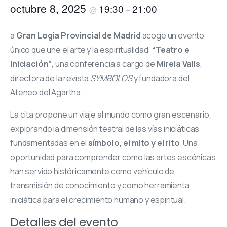
octubre 8, 2025
19:30
21:00
@
–
a
Gran Logia Provincial de Madrid
acoge un evento
único que une el arte y la espiritualidad:
“Teatro e
Iniciación”
, una conferencia a cargo de
Mireia Valls
,
directora de la revista
SYMBOLOS
y fundadora del
Ateneo del Agartha.
La cita propone un viaje al mundo como gran escenario,
explorando la dimensión teatral de las vías iniciáticas
fundamentadas en el
símbolo, el mito y el rito
. Una
oportunidad para comprender cómo las artes escénicas
han servido históricamente como vehículo de
transmisión de conocimiento y como herramienta
iniciática para el crecimiento humano y espiritual.
Detalles del evento