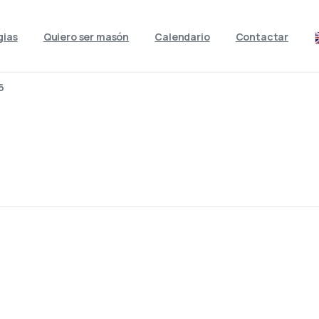
gias
Quiero ser masón
Calendario
Contactar
6