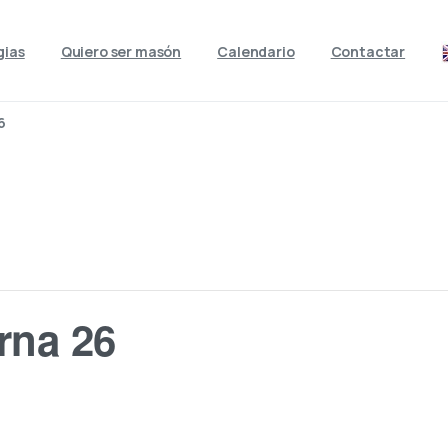
gias
Quiero ser masón
Calendario
Contactar
6
rna 26