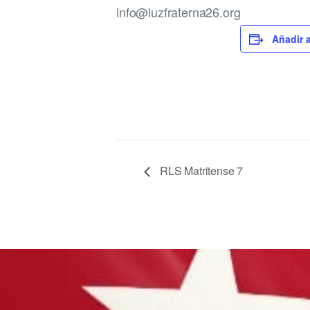
info@luzfraterna26.org
Añadir 
RLS Matritense 7