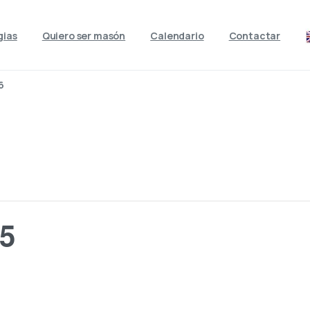
gias
Quiero ser masón
Calendario
Contactar
6
5