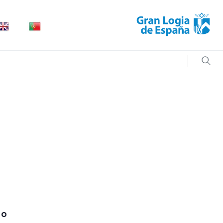
Searc
TO