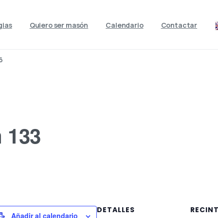
gias
Quiero ser masón
Calendario
Contactar
6
 133
DETALLES
RECIN
Añadir al calendario